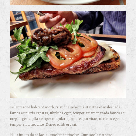
Pellentesque habitant morbi tristique senectus et netus et malesuada
fames ac turpis egestas, ultricies eget, tempor sit amet suada fames ac
turpis egesta gilla semper mligular quam, feugiat vitae, ultricies eget,
tempor sit amet ante. Donec eu lib ero sit.
Nulla ipsum dolor lacus, suscipit adipiscing. Cum sociis natoque