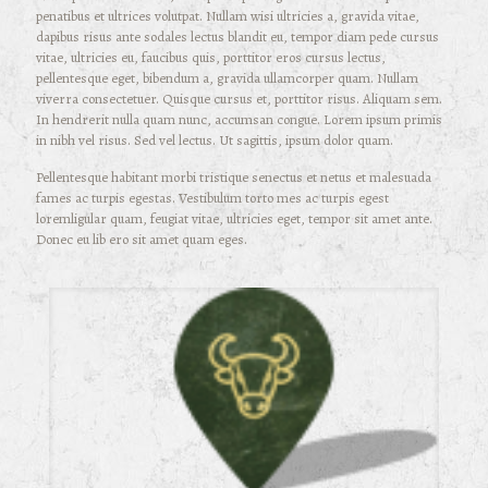
penatibus et ultrices volutpat. Nullam wisi ultricies a, gravida vitae,
dapibus risus ante sodales lectus blandit eu, tempor diam pede cursus
vitae, ultricies eu, faucibus quis, porttitor eros cursus lectus,
pellentesque eget, bibendum a, gravida ullamcorper quam. Nullam
viverra consectetuer. Quisque cursus et, porttitor risus. Aliquam sem.
In hendrerit nulla quam nunc, accumsan congue. Lorem ipsum primis
in nibh vel risus. Sed vel lectus. Ut sagittis, ipsum dolor quam.
Pellentesque habitant morbi tristique senectus et netus et malesuada
fames ac turpis egestas. Vestibulum torto mes ac turpis egest
loremligular quam, feugiat vitae, ultricies eget, tempor sit amet ante.
Donec eu lib ero sit amet quam eges.